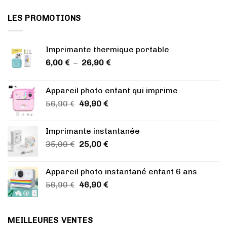
LES PROMOTIONS
Imprimante thermique portable
Plage
6,00
€
–
26,90
€
de
prix :
Appareil photo enfant qui imprime
6,00 €
Le
Le
56,90
€
49,90
€
à
prix
prix
26,90 €
initial
actuel
Imprimante instantanée
était :
est :
Le
Le
35,00
€
25,00
€
56,90 €.
49,90 €.
prix
prix
initial
actuel
Appareil photo instantané enfant 6 ans
était :
est :
Le
Le
56,90
€
46,90
€
35,00 €.
25,00 €.
prix
prix
initial
actuel
était :
est :
MEILLEURES VENTES
56,90 €.
46,90 €.