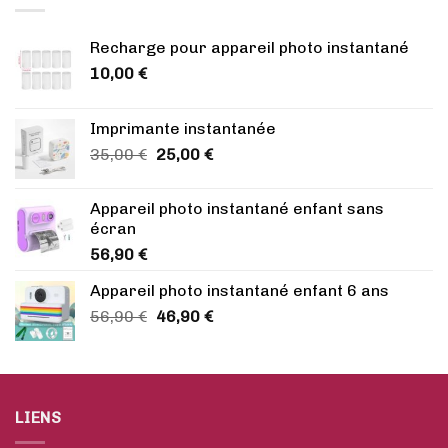
Recharge pour appareil photo instantané
10,00
€
Imprimante instantanée
Le
Le
35,00
€
25,00
€
prix
prix
initial
actuel
Appareil photo instantané enfant sans
était :
est :
écran
35,00 €.
25,00 €.
56,90
€
Appareil photo instantané enfant 6 ans
Le
Le
56,90
€
46,90
€
prix
prix
initial
actuel
était :
est :
56,90 €.
46,90 €.
LIENS